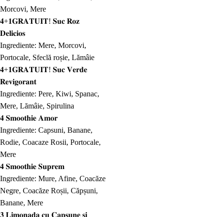
Morcovi, Mere
𝟒+𝟏𝐆𝐑𝐀𝐓𝐔𝐈𝐓! 𝐒𝐮𝐜 𝐑𝐨𝐳
𝐃𝐞𝐥𝐢𝐜𝐢𝐨𝐬
Ingrediente: Mere, Morcovi,
Portocale, Sfeclă roșie, Lămâie
𝟒+𝟏𝐆𝐑𝐀𝐓𝐔𝐈𝐓! 𝐒𝐮𝐜 𝐕𝐞𝐫𝐝𝐞
𝐑𝐞𝐯𝐢𝐠𝐨𝐫𝐚𝐧𝐭
Ingrediente: Pere, Kiwi, Spanac,
Mere, Lămâie, Spirulina
𝟒 𝐒𝐦𝐨𝐨𝐭𝐡𝐢𝐞 𝐀𝐦𝐨𝐫
Ingrediente: Capsuni, Banane,
Rodie, Coacaze Rosii, Portocale,
Mere
𝟒 𝐒𝐦𝐨𝐨𝐭𝐡𝐢𝐞 𝐒𝐮𝐩𝐫𝐞𝐦
Ingrediente: Mure, Afine, Coacăze
Negre, Coacăze Roșii, Căpșuni,
Banane, Mere
𝟑 𝐋𝐢𝐦𝐨𝐧𝐚𝐝𝐚 𝐜𝐮 𝐂𝐚𝐩𝐬𝐮𝐧𝐞 𝐬𝐢