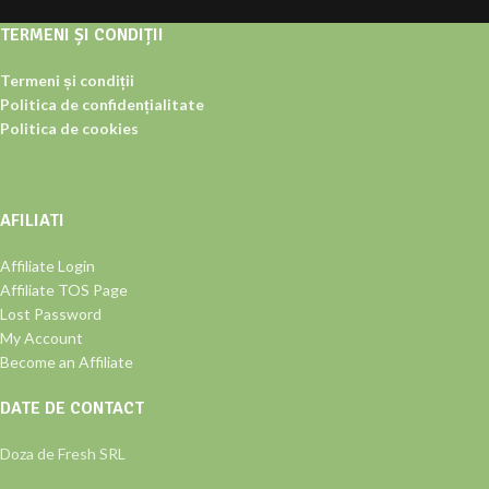
TERMENI ȘI CONDIȚII
Termeni și condiții
Politica de confidențialitate
Politica de cookies
AFILIATI
Affiliate Login
Affiliate TOS Page
Lost Password
My Account
Become an Affiliate
DATE DE CONTACT
Doza de Fresh SRL