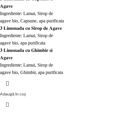
𝐀𝐠𝐚𝐯𝐞
Ingrediente: Lamai, Sirop de
agave bio, Capsune, apa purificata
𝟑 𝐋𝐢𝐦𝐨𝐧𝐚𝐝𝐚 𝐜𝐮 𝐒𝐢𝐫𝐨𝐩 𝐝𝐞 𝐀𝐠𝐚𝐯𝐞
Ingrediente: Lamai, Sirop de
agave bio, apa purificata
𝟑 𝐋𝐢𝐦𝐨𝐧𝐚𝐝𝐚 𝐜𝐮 𝐆𝐡𝐢𝐦𝐛𝐢𝐫 𝐬𝐢
𝐀𝐠𝐚𝐯𝐞
Ingrediente: Lamai, Sirop de
agave bio, Ghimbir, apa purificata
Adaugă în coș