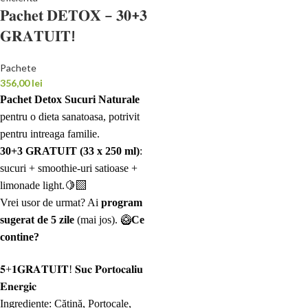
𝐏𝐚𝐜𝐡𝐞𝐭 𝐃𝐄𝐓𝐎𝐗 – 𝟑𝟎+𝟑
𝐆𝐑𝐀𝐓𝐔𝐈𝐓!
Pachete
356,00
lei
Pachet Detox Sucuri Naturale
pentru o dieta sanatoasa, potrivit
pentru intreaga familie.
30+3 GRATUIT (33 x 250 ml)
:
sucuri + smoothie-uri satioase +
limonade light.🍋‍🟩
Vrei usor de urmat? Ai
program
sugerat de 5 zile
(mai jos).
🥝
Ce
contine?
𝟓+𝟏𝐆𝐑𝐀𝐓𝐔𝐈𝐓! 𝐒𝐮𝐜 𝐏𝐨𝐫𝐭𝐨𝐜𝐚𝐥𝐢𝐮
𝐄𝐧𝐞𝐫𝐠𝐢𝐜
Ingrediente: Cătină, Portocale,