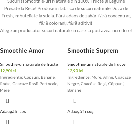
Sucuri si Smoothie-uri Naturale din 100% Fructe și Legume
Presate la Rece! Produse in fabrica de sucuri naturale Doza de
Fresh, imbuteliate la sticla. Fără adaos de zahăr, fără concentrat,
fără coloranți, fără aditivi!
Alege un producator sucuri naturale in care sa poti avea incredere!
Smoothie Amor
Smoothie Suprem
Smoothie-uri naturale de fructe
Smoothie-uri naturale de fructe
12,90
lei
12,90
lei
Ingrediente: Capsuni, Banane,
Ingrediente: Mure, Afine, Coacăze
Rodie, Coacaze Rosii, Portocale,
Negre, Coacăze Roșii, Căpșuni,
Mere
Banane
Adaugă în coș
Adaugă în coș