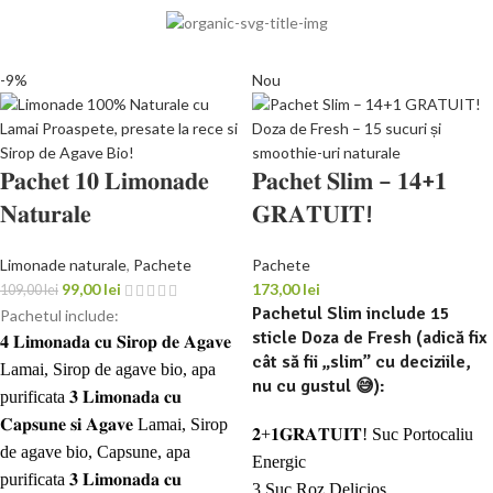
-9%
Nou
𝐏𝐚𝐜𝐡𝐞𝐭 𝟏𝟎 𝐋𝐢𝐦𝐨𝐧𝐚𝐝𝐞
𝐏𝐚𝐜𝐡𝐞𝐭 𝐒𝐥𝐢𝐦 – 𝟏𝟒+𝟏
𝐍𝐚𝐭𝐮𝐫𝐚𝐥𝐞
𝐆𝐑𝐀𝐓𝐔𝐈𝐓!
Limonade naturale
,
Pachete
Pachete
99,00
lei
173,00
lei
109,00
lei
Pachetul Slim include
15
Pachetul include:
sticle Doza de Fresh
(adică fix
𝟒 𝐋𝐢𝐦𝐨𝐧𝐚𝐝𝐚 𝐜𝐮 𝐒𝐢𝐫𝐨𝐩 𝐝𝐞 𝐀𝐠𝐚𝐯𝐞
cât să fii „slim” cu deciziile,
Lamai, Sirop de agave bio, apa
nu cu gustul 😅):
purificata 𝟑 𝐋𝐢𝐦𝐨𝐧𝐚𝐝𝐚 𝐜𝐮
𝐂𝐚𝐩𝐬𝐮𝐧𝐞 𝐬𝐢 𝐀𝐠𝐚𝐯𝐞 Lamai, Sirop
𝟐+𝟏𝐆𝐑𝐀𝐓𝐔𝐈𝐓! Suc Portocaliu
de agave bio, Capsune, apa
Energic
purificata 𝟑 𝐋𝐢𝐦𝐨𝐧𝐚𝐝𝐚 𝐜𝐮
3 Suc Roz Delicios