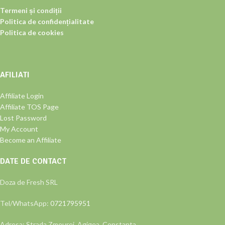
Termeni și condiții
Politica de confidențialitate
Politica de cookies
AFILIATI
Affiliate Login
Affiliate TOS Page
Lost Password
My Account
Become an Affiliate
DATE DE CONTACT
Doza de Fresh SRL
Tel/WhatsApp:
0721795951
Adresa: Strada Zmeurei, Agigea, Constanta