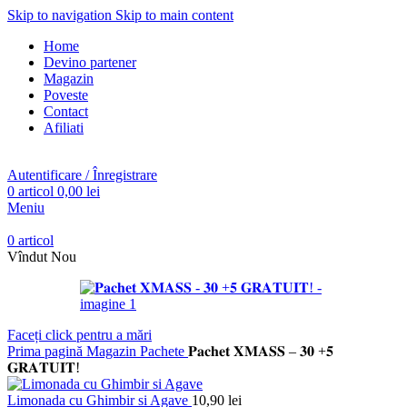
Skip to navigation
Skip to main content
Home
Devino partener
Magazin
Poveste
Contact
Afiliati
Autentificare / Înregistrare
0
articol
0,00
lei
Meniu
0
articol
Vîndut
Nou
Faceți click pentru a mări
Prima pagină
Magazin
Pachete
𝐏𝐚𝐜𝐡𝐞𝐭 𝐗𝐌𝐀𝐒𝐒 – 𝟑𝟎 +𝟓
𝐆𝐑𝐀𝐓𝐔𝐈𝐓!
Limonada cu Ghimbir si Agave
10,90
lei