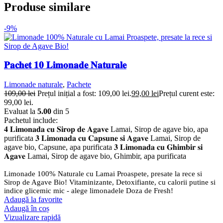
Produse similare
-9%
𝐏𝐚𝐜𝐡𝐞𝐭 𝟏𝟎 𝐋𝐢𝐦𝐨𝐧𝐚𝐝𝐞 𝐍𝐚𝐭𝐮𝐫𝐚𝐥𝐞
Limonade naturale
,
Pachete
109,00
lei
Prețul inițial a fost: 109,00 lei.
99,00
lei
Prețul curent este:
99,00 lei.
Evaluat la
5.00
din 5
Pachetul include:
𝟒 𝐋𝐢𝐦𝐨𝐧𝐚𝐝𝐚 𝐜𝐮 𝐒𝐢𝐫𝐨𝐩 𝐝𝐞 𝐀𝐠𝐚𝐯𝐞 Lamai, Sirop de agave bio, apa
purificata 𝟑 𝐋𝐢𝐦𝐨𝐧𝐚𝐝𝐚 𝐜𝐮 𝐂𝐚𝐩𝐬𝐮𝐧𝐞 𝐬𝐢 𝐀𝐠𝐚𝐯𝐞 Lamai, Sirop de
agave bio, Capsune, apa purificata 𝟑 𝐋𝐢𝐦𝐨𝐧𝐚𝐝𝐚 𝐜𝐮 𝐆𝐡𝐢𝐦𝐛𝐢𝐫 𝐬𝐢
𝐀𝐠𝐚𝐯𝐞 Lamai, Sirop de agave bio, Ghimbir, apa purificata
Limonade 100% Naturale cu Lamai Proaspete, presate la rece si
Sirop de Agave Bio! Vitaminizante, Detoxifiante, cu calorii putine si
indice glicemic mic - alege limonadele Doza de Fresh!
Adaugă la favorite
Adaugă în coș
Vizualizare rapidă