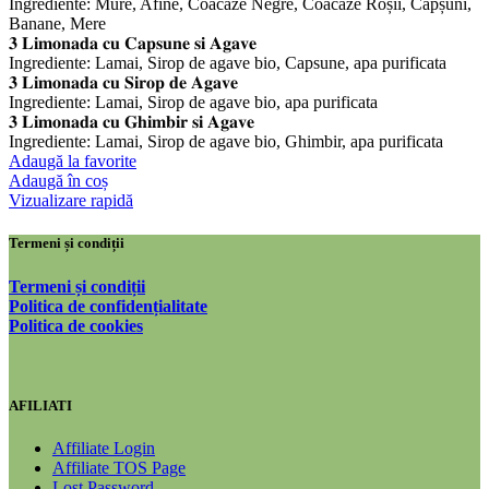
Ingrediente: Mure, Afine, Coacăze Negre, Coacăze Roșii, Căpșuni,
Banane, Mere
𝟑 𝐋𝐢𝐦𝐨𝐧𝐚𝐝𝐚 𝐜𝐮 𝐂𝐚𝐩𝐬𝐮𝐧𝐞 𝐬𝐢 𝐀𝐠𝐚𝐯𝐞
Ingrediente: Lamai, Sirop de agave bio, Capsune, apa purificata
𝟑 𝐋𝐢𝐦𝐨𝐧𝐚𝐝𝐚 𝐜𝐮 𝐒𝐢𝐫𝐨𝐩 𝐝𝐞 𝐀𝐠𝐚𝐯𝐞
Ingrediente: Lamai, Sirop de agave bio, apa purificata
𝟑 𝐋𝐢𝐦𝐨𝐧𝐚𝐝𝐚 𝐜𝐮 𝐆𝐡𝐢𝐦𝐛𝐢𝐫 𝐬𝐢 𝐀𝐠𝐚𝐯𝐞
Ingrediente: Lamai, Sirop de agave bio, Ghimbir, apa purificata
Adaugă la favorite
Adaugă în coș
Vizualizare rapidă
Termeni și condiții
Termeni și condiții
Politica de confidențialitate
Politica de cookies
AFILIATI
Affiliate Login
Affiliate TOS Page
Lost Password