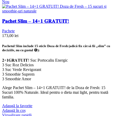
Nou
𝐏𝐚𝐜𝐡𝐞𝐭 𝐒𝐥𝐢𝐦 – 𝟏𝟒+𝟏 𝐆𝐑𝐀𝐓𝐔𝐈𝐓!
Pachete
173,00
lei
Pachetul Slim include
15 sticle Doza de Fresh
(adică fix cât să fii „slim” cu
deciziile, nu cu gustul 😅):
𝟐+𝟏𝐆𝐑𝐀𝐓𝐔𝐈𝐓! Suc Portocaliu Energic
3 Suc Roz Delicios
3 Suc Verde Revigorant
3 Smoothie Suprem
3 Smoothie Amor
Alege Pachet Slim – 14+1 GRATUIT! de la Doza de Fresh: 15
Sucuri 100% Naturale. Ideal pentru o dieta mai light, pentru toată
familia.
Adaugă la favorite
Adaugă în coș
Vizualizare rapidă