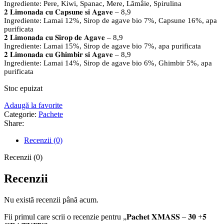
Ingrediente: Pere, Kiwi, Spanac, Mere, Lămâie, Spirulina
𝟐 𝐋𝐢𝐦𝐨𝐧𝐚𝐝𝐚 𝐜𝐮 𝐂𝐚𝐩𝐬𝐮𝐧𝐞 𝐬𝐢 𝐀𝐠𝐚𝐯𝐞 – 8,9
Ingrediente: Lamai 12%, Sirop de agave bio 7%, Capsune 16%, apa
purificata
𝟐
𝐋𝐢𝐦𝐨𝐧𝐚𝐝𝐚 𝐜𝐮 𝐒𝐢𝐫𝐨𝐩 𝐝𝐞 𝐀𝐠𝐚𝐯𝐞 – 8,9
Ingrediente: Lamai 15%, Sirop de agave bio 7%, apa purificata
𝟐 𝐋𝐢𝐦𝐨𝐧𝐚𝐝𝐚 𝐜𝐮 𝐆𝐡𝐢𝐦𝐛𝐢𝐫 𝐬𝐢 𝐀𝐠𝐚𝐯𝐞 – 8,9
Ingrediente: Lamai 14%, Sirop de agave bio 6%, Ghimbir 5%, apa
purificata
Stoc epuizat
Adaugă la favorite
Categorie:
Pachete
Share:
Recenzii (0)
Recenzii (0)
Recenzii
Nu există recenzii până acum.
Fii primul care scrii o recenzie pentru „𝐏𝐚𝐜𝐡𝐞𝐭 𝐗𝐌𝐀𝐒𝐒 – 𝟑𝟎 +𝟓