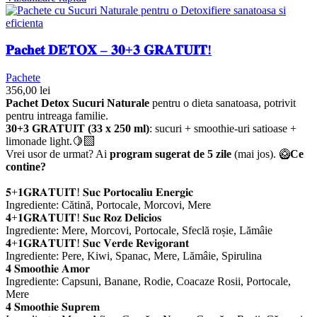
𝐏𝐚𝐜𝐡𝐞𝐭 𝐃𝐄𝐓𝐎𝐗 – 𝟑𝟎+𝟑 𝐆𝐑𝐀𝐓𝐔𝐈𝐓!
Pachete
356,00
lei
Pachet Detox Sucuri Naturale
pentru o dieta sanatoasa, potrivit
pentru intreaga familie.
30+3 GRATUIT (33 x 250 ml)
: sucuri + smoothie-uri satioase +
limonade light.🍋‍🟩
Vrei usor de urmat? Ai
program sugerat de 5 zile
(mai jos).
🥝
Ce
contine?
𝟓+𝟏𝐆𝐑𝐀𝐓𝐔𝐈𝐓! 𝐒𝐮𝐜 𝐏𝐨𝐫𝐭𝐨𝐜𝐚𝐥𝐢𝐮 𝐄𝐧𝐞𝐫𝐠𝐢𝐜
Ingrediente: Cătină, Portocale, Morcovi, Mere
𝟒+𝟏𝐆𝐑𝐀𝐓𝐔𝐈𝐓! 𝐒𝐮𝐜 𝐑𝐨𝐳 𝐃𝐞𝐥𝐢𝐜𝐢𝐨𝐬
Ingrediente: Mere, Morcovi, Portocale, Sfeclă roșie, Lămâie
𝟒+𝟏𝐆𝐑𝐀𝐓𝐔𝐈𝐓! 𝐒𝐮𝐜 𝐕𝐞𝐫𝐝𝐞 𝐑𝐞𝐯𝐢𝐠𝐨𝐫𝐚𝐧𝐭
Ingrediente: Pere, Kiwi, Spanac, Mere, Lămâie, Spirulina
𝟒 𝐒𝐦𝐨𝐨𝐭𝐡𝐢𝐞 𝐀𝐦𝐨𝐫
Ingrediente: Capsuni, Banane, Rodie, Coacaze Rosii, Portocale,
Mere
𝟒 𝐒𝐦𝐨𝐨𝐭𝐡𝐢𝐞 𝐒𝐮𝐩𝐫𝐞𝐦