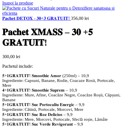
Inapoi la produse
𝐏𝐚𝐜𝐡𝐞𝐭 𝐃𝐄𝐓𝐎𝐗 - 𝟑𝟎+𝟑 𝐆𝐑𝐀𝐓𝐔𝐈𝐓!
356,00
lei
𝐏𝐚𝐜𝐡𝐞𝐭 𝐗𝐌𝐀𝐒𝐒 – 𝟑𝟎 +𝟓
𝐆𝐑𝐀𝐓𝐔𝐈𝐓!
300,00
lei
Pachetul include:
𝟓+𝟏𝐆𝐑𝐀𝐓𝐔𝐈𝐓! 𝐒𝐦𝐨𝐨𝐭𝐡𝐢𝐞 𝐀𝐦𝐨𝐫 (250ml) – 10,9
Ingrediente: Capsuni, Banane, Rodie, Coacaze Rosii, Portocale,
Mere
𝟒+𝟏𝐆𝐑𝐀𝐓𝐔𝐈𝐓! 𝐒𝐦𝐨𝐨𝐭𝐡𝐢𝐞 𝐒𝐮𝐩𝐫𝐞𝐦 – 10,9
Ingrediente: Mure, Afine, Coacăze Negre, Coacăze Roșii, Căpșuni,
Banane
𝟓+𝟏𝐆𝐑𝐀𝐓𝐔𝐈𝐓! 𝐒𝐮𝐜 𝐏𝐨𝐫𝐭𝐨𝐜𝐚𝐥𝐢𝐮 𝐄𝐧𝐞𝐫𝐠𝐢𝐜 – 9,9
Ingrediente: Cătină, Portocale, Morcovi, Mere
𝟓+𝟏𝐆𝐑𝐀𝐓𝐔𝐈𝐓!
𝐒𝐮𝐜 𝐑𝐨𝐳 𝐃𝐞𝐥𝐢𝐜𝐢𝐨𝐬 – 9,9
Ingrediente: Mere, Morcovi, Portocale, Sfeclă roșie, Lămâie
𝟓+𝟏𝐆𝐑𝐀𝐓𝐔𝐈𝐓! 𝐒𝐮𝐜 𝐕𝐞𝐫𝐝𝐞 𝐑𝐞𝐯𝐢𝐠𝐨𝐫𝐚𝐧𝐭 – 9,9