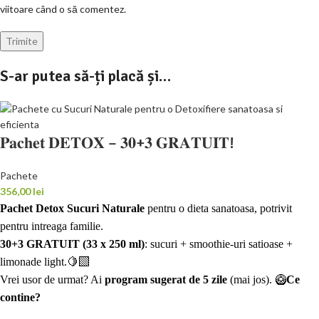
viitoare când o să comentez.
S-ar putea să-ți placă și…
𝐏𝐚𝐜𝐡𝐞𝐭 𝐃𝐄𝐓𝐎𝐗 – 𝟑𝟎+𝟑 𝐆𝐑𝐀𝐓𝐔𝐈𝐓!
Pachete
356,00
lei
Pachet Detox Sucuri Naturale
pentru o dieta sanatoasa, potrivit
pentru intreaga familie.
30+3 GRATUIT (33 x 250 ml)
: sucuri + smoothie-uri satioase +
limonade light.🍋‍🟩
Vrei usor de urmat? Ai
program sugerat de 5 zile
(mai jos).
🥝
Ce
contine?