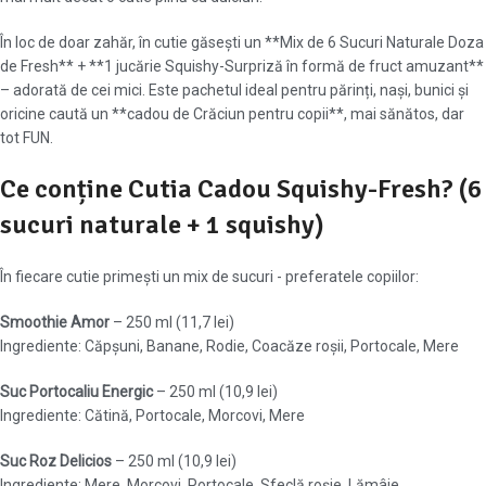
În loc de doar zahăr, în cutie găsești un **Mix de 6 Sucuri Naturale Doza
de Fresh** + **1 jucărie Squishy-Surpriză în formă de fruct amuzant**
– adorată de cei mici. Este pachetul ideal pentru părinți, nași, bunici și
oricine caută un **cadou de Crăciun pentru copii**, mai sănătos, dar
tot FUN.
Ce conține Cutia Cadou Squishy-Fresh? (6
sucuri naturale + 1 squishy)
În fiecare cutie primești un mix de sucuri - preferatele copiilor:
Smoothie Amor
– 250 ml (11,7 lei)
Ingrediente: Căpșuni, Banane, Rodie, Coacăze roșii, Portocale, Mere
Suc Portocaliu Energic
– 250 ml (10,9 lei)
Ingrediente: Cătină, Portocale, Morcovi, Mere
Suc Roz Delicios
– 250 ml (10,9 lei)
Ingrediente: Mere, Morcovi, Portocale, Sfeclă roșie, Lămâie