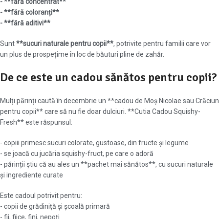
- **fără concentrat**
- **fără coloranți**
- **fără aditivi**
Sunt
**sucuri naturale pentru copii**
, potrivite pentru familii care vor
un plus de prospețime în loc de băuturi pline de zahăr.
De ce este un cadou sănătos pentru copii?
Mulți părinți caută în decembrie un **cadou de Moș Nicolae sau Crăciun
pentru copii** care să nu fie doar dulciuri. **Cutia Cadou Squishy-
Fresh** este răspunsul:
- copiii primesc sucuri colorate, gustoase, din fructe și legume
- se joacă cu jucăria squishy-fruct, pe care o adoră
- părinții știu că au ales un **pachet mai sănătos**, cu sucuri naturale
și ingrediente curate
Este cadoul potrivit pentru:
- copii de grădiniță și școală primară
- fii, fiice, fini, nepoți