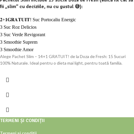
Pachetul Slim include
15 sticle Doza de Fresh
(adică fix cât să
fii „slim” cu deciziile, nu cu gustul 😅):
𝟐+𝟏𝐆𝐑𝐀𝐓𝐔𝐈𝐓! Suc Portocaliu Energic
3 Suc Roz Delicios
3 Suc Verde Revigorant
3 Smoothie Suprem
3 Smoothie Amor
Alege Pachet Slim – 14+1 GRATUIT! de la Doza de Fresh: 15 Sucuri
100% Naturale. Ideal pentru o dieta mai light, pentru toată familia.
TERMENI ȘI CONDIȚII
Termeni și condiții