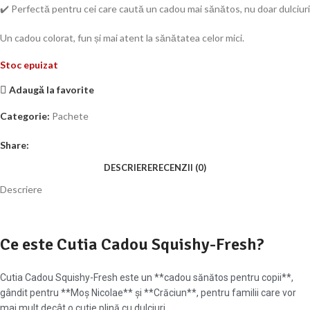
✔️ Perfectă pentru cei care caută un cadou mai sănătos, nu doar dulciuri
Un cadou colorat, fun și mai atent la sănătatea celor mici.
Stoc epuizat
Adaugă la favorite
Categorie:
Pachete
Share:
DESCRIERE
RECENZII (0)
Descriere
Ce este Cutia Cadou Squishy-Fresh?
Cutia Cadou Squishy-Fresh este un **cadou sănătos pentru copii**,
gândit pentru **Moș Nicolae** și **Crăciun**, pentru familii care vor
mai mult decât o cutie plină cu dulciuri.