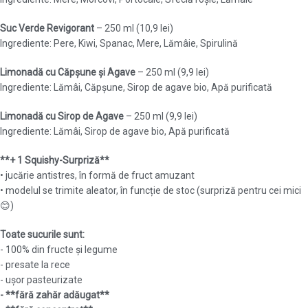
Suc Verde Revigorant
– 250 ml (10,9 lei)
Ingrediente: Pere, Kiwi, Spanac, Mere, Lămâie, Spirulină
Limonadă cu Căpșune și Agave
– 250 ml (9,9 lei)
Ingrediente: Lămâi, Căpșune, Sirop de agave bio, Apă purificată
Limonadă cu Sirop de Agave
– 250 ml (9,9 lei)
Ingrediente: Lămâi, Sirop de agave bio, Apă purificată
**+ 1 Squishy-Surpriză**
• jucărie antistres, în formă de fruct amuzant
• modelul se trimite aleator, în funcție de stoc (surpriză pentru cei mici
😊)
Toate sucurile sunt:
- 100% din fructe și legume
- presate la rece
- ușor pasteurizate
- **fără zahăr adăugat**