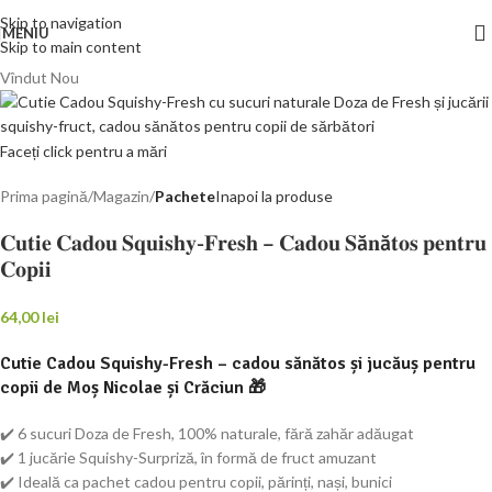
Skip to navigation
MENIU
Skip to main content
Vîndut
Nou
Faceți click pentru a mări
Prima pagină
Magazin
Pachete
Inapoi la produse
𝐂𝐮𝐭𝐢𝐞 𝐂𝐚𝐝𝐨𝐮 𝐒𝐪𝐮𝐢𝐬𝐡𝐲-𝐅𝐫𝐞𝐬𝐡 – 𝐂𝐚𝐝𝐨𝐮 𝐒ă𝐧ă𝐭𝐨𝐬 𝐩𝐞𝐧𝐭𝐫𝐮
𝐂𝐨𝐩𝐢𝐢
64,00
lei
Cutie Cadou Squishy-Fresh – cadou sănătos și jucăuș pentru
copii de Moș Nicolae și Crăciun 🎁
✔️ 6 sucuri Doza de Fresh, 100% naturale, fără zahăr adăugat
✔️ 1 jucărie Squishy-Surpriză, în formă de fruct amuzant
✔️ Ideală ca pachet cadou pentru copii, părinți, nași, bunici