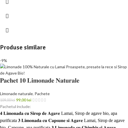
Produse similare
-9%
𝐏𝐚𝐜𝐡𝐞𝐭 𝟏𝟎 𝐋𝐢𝐦𝐨𝐧𝐚𝐝𝐞 𝐍𝐚𝐭𝐮𝐫𝐚𝐥𝐞
Limonade naturale
,
Pachete
99,00
lei
109,00
lei
Pachetul include:
𝟒 𝐋𝐢𝐦𝐨𝐧𝐚𝐝𝐚 𝐜𝐮 𝐒𝐢𝐫𝐨𝐩 𝐝𝐞 𝐀𝐠𝐚𝐯𝐞 Lamai, Sirop de agave bio, apa
purificata 𝟑 𝐋𝐢𝐦𝐨𝐧𝐚𝐝𝐚 𝐜𝐮 𝐂𝐚𝐩𝐬𝐮𝐧𝐞 𝐬𝐢 𝐀𝐠𝐚𝐯𝐞 Lamai, Sirop de agave
bio, Capsune, apa purificata 𝟑 𝐋𝐢𝐦𝐨𝐧𝐚𝐝𝐚 𝐜𝐮 𝐆𝐡𝐢𝐦𝐛𝐢𝐫 𝐬𝐢 𝐀𝐠𝐚𝐯𝐞