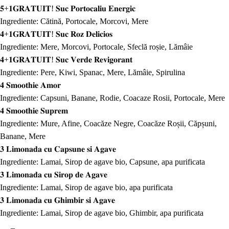
𝟓+𝟏𝐆𝐑𝐀𝐓𝐔𝐈𝐓! 𝐒𝐮𝐜 𝐏𝐨𝐫𝐭𝐨𝐜𝐚𝐥𝐢𝐮 𝐄𝐧𝐞𝐫𝐠𝐢𝐜
Ingrediente: Cătină, Portocale, Morcovi, Mere
𝟒+𝟏𝐆𝐑𝐀𝐓𝐔𝐈𝐓! 𝐒𝐮𝐜 𝐑𝐨𝐳 𝐃𝐞𝐥𝐢𝐜𝐢𝐨𝐬
Ingrediente: Mere, Morcovi, Portocale, Sfeclă roșie, Lămâie
𝟒+𝟏𝐆𝐑𝐀𝐓𝐔𝐈𝐓! 𝐒𝐮𝐜 𝐕𝐞𝐫𝐝𝐞 𝐑𝐞𝐯𝐢𝐠𝐨𝐫𝐚𝐧𝐭
Ingrediente: Pere, Kiwi, Spanac, Mere, Lămâie, Spirulina
𝟒 𝐒𝐦𝐨𝐨𝐭𝐡𝐢𝐞 𝐀𝐦𝐨𝐫
Ingrediente: Capsuni, Banane, Rodie, Coacaze Rosii, Portocale, Mere
𝟒 𝐒𝐦𝐨𝐨𝐭𝐡𝐢𝐞 𝐒𝐮𝐩𝐫𝐞𝐦
Ingrediente: Mure, Afine, Coacăze Negre, Coacăze Roșii, Căpșuni,
Banane, Mere
𝟑 𝐋𝐢𝐦𝐨𝐧𝐚𝐝𝐚 𝐜𝐮 𝐂𝐚𝐩𝐬𝐮𝐧𝐞 𝐬𝐢 𝐀𝐠𝐚𝐯𝐞
Ingrediente: Lamai, Sirop de agave bio, Capsune, apa purificata
𝟑 𝐋𝐢𝐦𝐨𝐧𝐚𝐝𝐚 𝐜𝐮 𝐒𝐢𝐫𝐨𝐩 𝐝𝐞 𝐀𝐠𝐚𝐯𝐞
Ingrediente: Lamai, Sirop de agave bio, apa purificata
𝟑 𝐋𝐢𝐦𝐨𝐧𝐚𝐝𝐚 𝐜𝐮 𝐆𝐡𝐢𝐦𝐛𝐢𝐫 𝐬𝐢 𝐀𝐠𝐚𝐯𝐞
Ingrediente: Lamai, Sirop de agave bio, Ghimbir, apa purificata