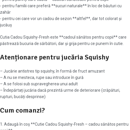
- pentru familii care preferă **sucuri naturale** în loc de băuturi cu
zahăr
- pentru cei care vor un cadou de sezon **altfel**, dar tot colorat și
jucăuș
Cutia Cadou Squishy-Fresh este **cadoul sănătos pentru copii** care
păstrează bucuria de sărbători, dar și grija pentru ce punem în cutie.
Atenționare pentru jucăria Squishy
– Jucărie antistres tip squishy, în formă de fruct amuzant
– A nu se mesteca, rupe sau introduce în gură
– A se folosi sub supravegherea unui adult
– Îndepărtați jucăria dacă prezintă urme de deteriorare (crăpături,
rupturi, bucăți desprinse)
Cum comanzi?
1. Adaugă în coș **Cutie Cadou Squishy-Fresh – cadou sănătos pentru