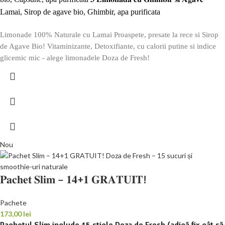
Lamai, Sirop de agave bio, Ghimbir, apa purificata
Limonade 100% Naturale cu Lamai Proaspete, presate la rece si Sirop
de Agave Bio! Vitaminizante, Detoxifiante, cu calorii putine si indice
glicemic mic - alege limonadele Doza de Fresh!
Nou
𝐏𝐚𝐜𝐡𝐞𝐭 𝐒𝐥𝐢𝐦 – 𝟏𝟒+𝟏 𝐆𝐑𝐀𝐓𝐔𝐈𝐓!
Pachete
173,00
lei