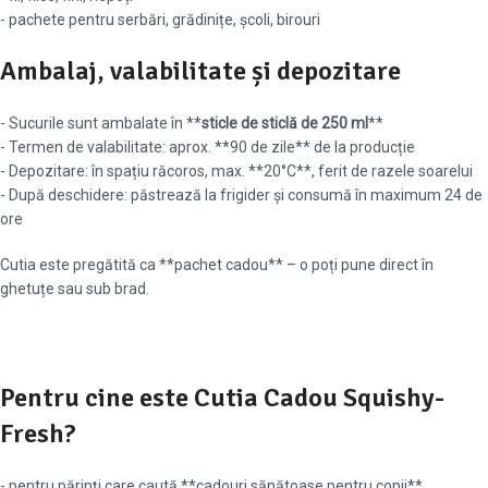
- pachete pentru serbări, grădinițe, școli, birouri
Ambalaj, valabilitate și depozitare
- Sucurile sunt ambalate în **
sticle de sticlă de 250 ml
**
- Termen de valabilitate: aprox. **90 de zile** de la producție
- Depozitare: în spațiu răcoros, max. **20°C**, ferit de razele soarelui
- După deschidere: păstrează la frigider și consumă în maximum 24 de
ore
Cutia este pregătită ca **pachet cadou** – o poți pune direct în
ghetuțe sau sub brad.
Pentru cine este Cutia Cadou Squishy-
Fresh?
- pentru părinți care caută **cadouri sănătoase pentru copii**