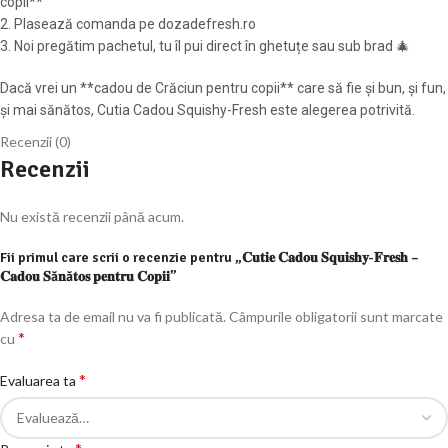
copii**
2. Plasează comanda pe dozadefresh.ro
3. Noi pregătim pachetul, tu îl pui direct în ghetuțe sau sub brad 🎄
Dacă vrei un **cadou de Crăciun pentru copii** care să fie și bun, și fun,
și mai sănătos, Cutia Cadou Squishy-Fresh este alegerea potrivită.
Recenzii (0)
Recenzii
Nu există recenzii până acum.
Fii primul care scrii o recenzie pentru „𝐂𝐮𝐭𝐢𝐞 𝐂𝐚𝐝𝐨𝐮 𝐒𝐪𝐮𝐢𝐬𝐡𝐲-𝐅𝐫𝐞𝐬𝐡 –
𝐂𝐚𝐝𝐨𝐮 𝐒ă𝐧ă𝐭𝐨𝐬 𝐩𝐞𝐧𝐭𝐫𝐮 𝐂𝐨𝐩𝐢𝐢”
Adresa ta de email nu va fi publicată.
Câmpurile obligatorii sunt marcate
*
cu
*
Evaluarea ta