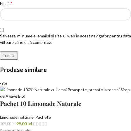
*
Email
Salvează-mi numele, emailul și site-ul web în acest navigator pentru data
viitoare când o să comentez.
Produse similare
-9%
𝐏𝐚𝐜𝐡𝐞𝐭 𝟏𝟎 𝐋𝐢𝐦𝐨𝐧𝐚𝐝𝐞 𝐍𝐚𝐭𝐮𝐫𝐚𝐥𝐞
Limonade naturale
,
Pachete
99,00
lei
109,00
lei
Pachetul include: