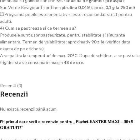
Limonada cu ghimbir contine
5% radacina de ghimbir proaspat
Suc Verde Revigorant contine
spirulina 0,04%
(aprox.
0,1 g la 250 ml
)
💥Programul pe zile este orientativ si este recomandat strict pentru
adulti.
4) Cum se pastreaza si ce termen au?
Produsele sunt usor pasteurizate, pentru stabilitate si siguranta
alimentara. Termen de valabilitate: aproximativ
90 zile
(verifica data
exacta de pe eticheta).
A se pastra la temperaturi de max.
20°C
. Dupa deschidere, a se pastra la
frigider si a se consuma in maxim
48 de ore
.
Recenzii (0)
Recenzii
Nu există recenzii până acum.
Fii primul care scrii o recenzie pentru „𝐏𝐚𝐜𝐡𝐞𝐭 𝐄𝐀𝐒𝐓𝐄𝐑 𝐌𝐀𝐗𝐈 – 𝟑𝟎+𝟓
𝐆𝐑𝐀𝐓𝐔𝐈𝐓!”