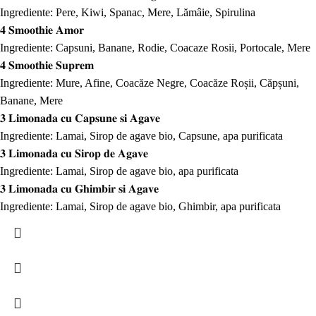
Ingrediente: Pere, Kiwi, Spanac, Mere, Lămâie, Spirulina
𝟒 𝐒𝐦𝐨𝐨𝐭𝐡𝐢𝐞 𝐀𝐦𝐨𝐫
Ingrediente: Capsuni, Banane, Rodie, Coacaze Rosii, Portocale, Mere
𝟒 𝐒𝐦𝐨𝐨𝐭𝐡𝐢𝐞 𝐒𝐮𝐩𝐫𝐞𝐦
Ingrediente: Mure, Afine, Coacăze Negre, Coacăze Roșii, Căpșuni,
Banane, Mere
𝟑 𝐋𝐢𝐦𝐨𝐧𝐚𝐝𝐚 𝐜𝐮 𝐂𝐚𝐩𝐬𝐮𝐧𝐞 𝐬𝐢 𝐀𝐠𝐚𝐯𝐞
Ingrediente: Lamai, Sirop de agave bio, Capsune, apa purificata
𝟑 𝐋𝐢𝐦𝐨𝐧𝐚𝐝𝐚 𝐜𝐮 𝐒𝐢𝐫𝐨𝐩 𝐝𝐞 𝐀𝐠𝐚𝐯𝐞
Ingrediente: Lamai, Sirop de agave bio, apa purificata
𝟑 𝐋𝐢𝐦𝐨𝐧𝐚𝐝𝐚 𝐜𝐮 𝐆𝐡𝐢𝐦𝐛𝐢𝐫 𝐬𝐢 𝐀𝐠𝐚𝐯𝐞
Ingrediente: Lamai, Sirop de agave bio, Ghimbir, apa purificata