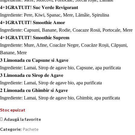
𝟒+𝟏𝐆𝐑𝐀𝐓𝐔𝐈𝐓! 𝐒𝐮𝐜 𝐕𝐞𝐫𝐝𝐞 𝐑𝐞𝐯𝐢𝐠𝐨𝐫𝐚𝐧𝐭
Ingrediente: Pere, Kiwi, Spanac, Mere, Lămâie, Spirulina
𝟒+𝟏𝐆𝐑𝐀𝐓𝐔𝐈𝐓! 𝐒𝐦𝐨𝐨𝐭𝐡𝐢𝐞 𝐀𝐦𝐨𝐫
Ingrediente: Capsuni, Banane, Rodie, Coacaze Rosii, Portocale, Mere
𝟒+𝟏𝐆𝐑𝐀𝐓𝐔𝐈𝐓! 𝐒𝐦𝐨𝐨𝐭𝐡𝐢𝐞 𝐒𝐮𝐩𝐫𝐞𝐦
Ingrediente: Mure, Afine, Coacăze Negre, Coacăze Roșii, Căpșuni,
Banane, Mere
𝟑 𝐋𝐢𝐦𝐨𝐧𝐚𝐝𝐚 𝐜𝐮 𝐂𝐚𝐩𝐬𝐮𝐧𝐞 𝐬𝐢 𝐀𝐠𝐚𝐯𝐞
Ingrediente: Lamai, Sirop de agave bio, Capsune, apa purificata
𝟑 𝐋𝐢𝐦𝐨𝐧𝐚𝐝𝐚 𝐜𝐮 𝐒𝐢𝐫𝐨𝐩 𝐝𝐞 𝐀𝐠𝐚𝐯𝐞
Ingrediente: Lamai, Sirop de agave bio, apa purificata
𝟐 𝐋𝐢𝐦𝐨𝐧𝐚𝐝𝐚 𝐜𝐮 𝐆𝐡𝐢𝐦𝐛𝐢𝐫 𝐬𝐢 𝐀𝐠𝐚𝐯𝐞
Ingrediente: Lamai, Sirop de agave bio, Ghimbir, apa purificata
Stoc epuizat
Adaugă la favorite
Categorie:
Pachete