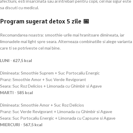
afectiuni, esti insarcinata sau ai intrebari pentru copii, cel mai sigur este
sa discuti cu medicul.
Program sugerat detox 5 zile 📅
Recomandarea noastra: smoothie-urile mai hranitoare dimineata, iar
limonadele mai light spre seara. Alterneaza combinatiile si alege varianta
care ti se potriveste cel mai bine.
LUNI
-
627,5 kcal
Dimineata: Smoothie Suprem + Suc Portocaliu Energic
Pranz: Smoothie Amor + Suc Verde Revigorant
Seara: Suc Roz Delicios + Limonada cu Ghimbir si Agave
MARTI
-
585 kcal
Dimineata: Smoothie Amor + Suc Roz Delicios
Pranz: Suc Verde Revigorant + Limonada cu Ghimbir si Agave
Seara: Suc Portocaliu Energic + Limonada cu Capsune si Agave
MIERCURI
-
567,5 kcal