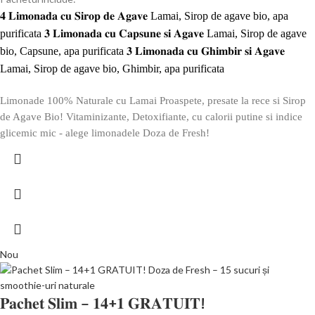
𝟒 𝐋𝐢𝐦𝐨𝐧𝐚𝐝𝐚 𝐜𝐮 𝐒𝐢𝐫𝐨𝐩 𝐝𝐞 𝐀𝐠𝐚𝐯𝐞 Lamai, Sirop de agave bio, apa
purificata 𝟑 𝐋𝐢𝐦𝐨𝐧𝐚𝐝𝐚 𝐜𝐮 𝐂𝐚𝐩𝐬𝐮𝐧𝐞 𝐬𝐢 𝐀𝐠𝐚𝐯𝐞 Lamai, Sirop de agave
bio, Capsune, apa purificata 𝟑 𝐋𝐢𝐦𝐨𝐧𝐚𝐝𝐚 𝐜𝐮 𝐆𝐡𝐢𝐦𝐛𝐢𝐫 𝐬𝐢 𝐀𝐠𝐚𝐯𝐞
Lamai, Sirop de agave bio, Ghimbir, apa purificata
Limonade 100% Naturale cu Lamai Proaspete, presate la rece si Sirop
de Agave Bio! Vitaminizante, Detoxifiante, cu calorii putine si indice
glicemic mic - alege limonadele Doza de Fresh!
Nou
𝐏𝐚𝐜𝐡𝐞𝐭 𝐒𝐥𝐢𝐦 – 𝟏𝟒+𝟏 𝐆𝐑𝐀𝐓𝐔𝐈𝐓!