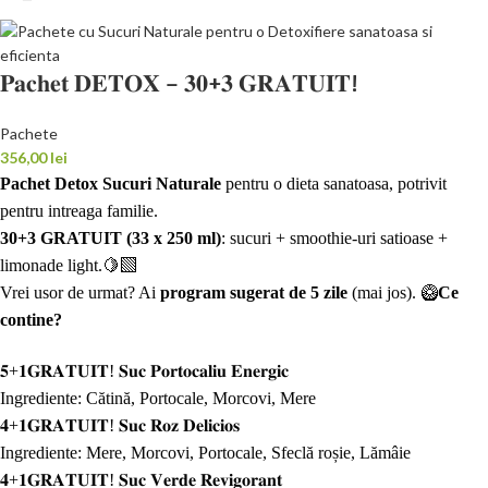
𝐏𝐚𝐜𝐡𝐞𝐭 𝐃𝐄𝐓𝐎𝐗 – 𝟑𝟎+𝟑 𝐆𝐑𝐀𝐓𝐔𝐈𝐓!
Pachete
356,00
lei
Pachet Detox Sucuri Naturale
pentru o dieta sanatoasa, potrivit
pentru intreaga familie.
30+3 GRATUIT (33 x 250 ml)
: sucuri + smoothie-uri satioase +
limonade light.🍋‍🟩
Vrei usor de urmat? Ai
program sugerat de 5 zile
(mai jos).
🥝
Ce
contine?
𝟓+𝟏𝐆𝐑𝐀𝐓𝐔𝐈𝐓! 𝐒𝐮𝐜 𝐏𝐨𝐫𝐭𝐨𝐜𝐚𝐥𝐢𝐮 𝐄𝐧𝐞𝐫𝐠𝐢𝐜
Ingrediente: Cătină, Portocale, Morcovi, Mere
𝟒+𝟏𝐆𝐑𝐀𝐓𝐔𝐈𝐓! 𝐒𝐮𝐜 𝐑𝐨𝐳 𝐃𝐞𝐥𝐢𝐜𝐢𝐨𝐬
Ingrediente: Mere, Morcovi, Portocale, Sfeclă roșie, Lămâie
𝟒+𝟏𝐆𝐑𝐀𝐓𝐔𝐈𝐓! 𝐒𝐮𝐜 𝐕𝐞𝐫𝐝𝐞 𝐑𝐞𝐯𝐢𝐠𝐨𝐫𝐚𝐧𝐭