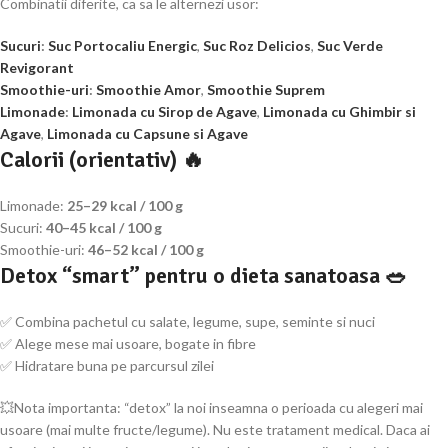
Combinatii diferite, ca sa le alternezi usor:
Sucuri
:
Suc Portocaliu Energic
,
Suc Roz Delicios
,
Suc Verde
Revigorant
Smoothie-uri
:
Smoothie Amor
,
Smoothie Suprem
Limonade
:
Limonada cu Sirop de Agave
,
Limonada cu Ghimbir si
Agave
,
Limonada cu Capsune si Agave
Calorii (orientativ) 🔥
Limonade:
25–29 kcal / 100 g
Sucuri:
40–45 kcal / 100 g
Smoothie-uri:
46–52 kcal / 100 g
Detox “smart” pentru o dieta sanatoasa 🥗
✅ Combina pachetul cu salate, legume, supe, seminte si nuci
✅ Alege mese mai usoare, bogate in fibre
✅ Hidratare buna pe parcursul zilei
💥Nota importanta: “detox” la noi inseamna o perioada cu alegeri mai
usoare (mai multe fructe/legume). Nu este tratament medical. Daca ai