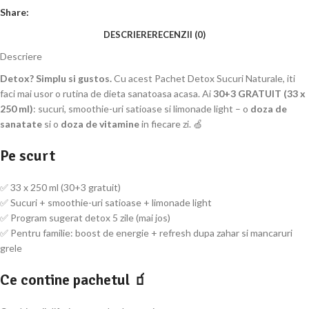
Share:
DESCRIERE
RECENZII (0)
Descriere
Detox? Simplu si gustos.
Cu acest Pachet Detox Sucuri Naturale, iti
faci mai usor o rutina de dieta sanatoasa acasa. Ai
30+3 GRATUIT (33 x
250 ml)
: sucuri, smoothie-uri satioase si limonade light – o
doza de
sanatate
si o
doza de vitamine
in fiecare zi. 🍏
Pe scurt
✅ 33 x 250 ml (30+3 gratuit)
✅ Sucuri + smoothie-uri satioase + limonade light
✅ Program sugerat detox 5 zile (mai jos)
✅ Pentru familie: boost de energie + refresh dupa zahar si mancaruri
grele
Ce contine pachetul 🧃