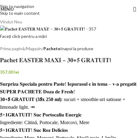
Skip to navigation
MENIU
Skip to main content
Vîndut
Nou
Faceți click pentru a mări
Prima pagină
Magazin
Pachete
Inapoi la produse
𝐏𝐚𝐜𝐡𝐞𝐭 𝐄𝐀𝐒𝐓𝐄𝐑 𝐌𝐀𝐗𝐈 – 𝟑𝟎+𝟓 𝐆𝐑𝐀𝐓𝐔𝐈𝐓!
357,00
lei
𝐒𝐮𝐫𝐩𝐫𝐢𝐳𝐚 𝐒𝐩𝐞𝐜𝐢𝐚𝐥𝐚 𝐩𝐞𝐧𝐭𝐫𝐮 𝐏𝐚𝐬𝐭𝐞! 𝐈𝐞𝐩𝐮𝐫𝐚𝐬𝐮𝐥 𝐞 𝐢𝐧 𝐭𝐞𝐦𝐚 – 𝐯-𝐚 𝐩𝐫𝐞𝐠𝐚𝐭𝐢𝐭
𝐒𝐔𝐏𝐄𝐑 𝐏𝐀𝐂𝐇𝐄𝐓𝐄 𝐃𝐨𝐳𝐚 𝐝𝐞 𝐅𝐫𝐞𝐬𝐡!
30+𝟓 GRATUIT (3𝟓
x 250 ml)
: sucuri + smoothie-uri satioase +
limonade light. 🥕
𝟓+𝟏𝐆𝐑𝐀𝐓𝐔𝐈𝐓! 𝐒𝐮𝐜 𝐏𝐨𝐫𝐭𝐨𝐜𝐚𝐥𝐢𝐮 𝐄𝐧𝐞𝐫𝐠𝐢𝐜
Ingrediente: Cătină, Portocale, Morcovi, Mere
𝟓+𝟏𝐆𝐑𝐀𝐓𝐔𝐈𝐓! 𝐒𝐮𝐜 𝐑𝐨𝐳 𝐃𝐞𝐥𝐢𝐜𝐢𝐨𝐬
Ingrediente: Mere, Morcovi, Portocale, Sfeclă roșie, Lămâie