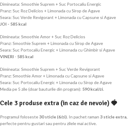
Dimineata: Smoothie Suprem + Suc Portocaliu Energic
Pranz: Suc Roz Delicios + Limonada cu Sirop de Agave
Seara: Suc Verde Revigorant + Limonada cu Capsune si Agave
JOI - 585 kcal
Dimineata: Smoothie Amor + Suc Roz Delicios
Pranz: Smoothie Suprem + Limonada cu Sirop de Agave
Seara: Suc Portocaliu Energic + Limonada cu Ghimbir si Agave
VINERI
-
585 kcal
Dimineata: Smoothie Suprem + Suc Verde Revigorant
Pranz: Smoothie Amor + Limonada cu Capsune si Agave
Seara: Suc Portocaliu Energic + Limonada cu Sirop de Agave
Media pe 5 zile (doar bauturile din program):
590 kcal/zi
.
Cele 3 produse extra (in caz de nevoie) 🍓
Programul foloseste
30 sticle (6/zi)
. In pachet raman
3 sticle extra
,
perfecte pentru gustari sau pentru zilele mai active.