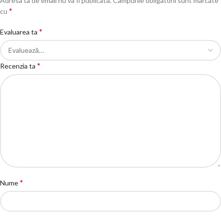
Adresa ta de email nu va fi publicată.
Câmpurile obligatorii sunt marcate
*
cu
*
Evaluarea ta
*
Recenzia ta
*
Nume