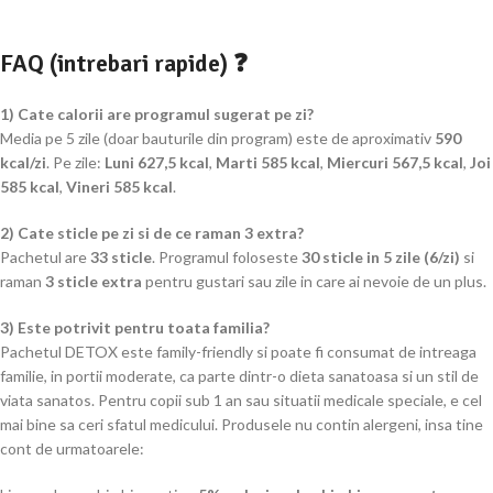
FAQ (intrebari rapide) ❓
1) Cate calorii are programul sugerat pe zi?
Media pe 5 zile (doar bauturile din program) este de aproximativ
590
kcal/zi
. Pe zile:
Luni 627,5 kcal
,
Marti 585 kcal
,
Miercuri 567,5 kcal
,
Joi
585 kcal
,
Vineri 585 kcal
.
2) Cate sticle pe zi si de ce raman 3 extra?
Pachetul are
33 sticle
. Programul foloseste
30 sticle in 5 zile (6/zi)
si
raman
3 sticle extra
pentru gustari sau zile in care ai nevoie de un plus.
3) Este potrivit pentru toata familia?
Pachetul DETOX este family-friendly si poate fi consumat de intreaga
familie, in portii moderate, ca parte dintr-o dieta sanatoasa si un stil de
viata sanatos. Pentru copii sub 1 an sau situatii medicale speciale, e cel
mai bine sa ceri sfatul medicului. Produsele nu contin alergeni, insa tine
cont de urmatoarele: