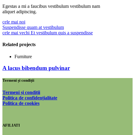
Egestas a mi a faucibus vestibulum vestibulum nam
aliquet adipiscing.
cele mai noi
Suspendisse quam at vestibulum
cele mai vechi
Et vestibulum quis a suspendisse
Related projects
Furniture
A lacus bibendum pulvinar
Termeni și condiții
Termeni și condiții
Politica de confidențialitate
Politica de cookies
AFILIATI