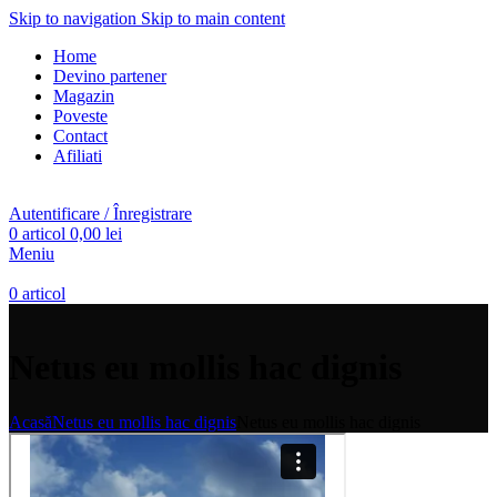
Skip to navigation
Skip to main content
Home
Devino partener
Magazin
Poveste
Contact
Afiliati
Autentificare / Înregistrare
0
articol
0,00
lei
Meniu
0
articol
Netus eu mollis hac dignis
Acasă
Netus eu mollis hac dignis
Netus eu mollis hac dignis