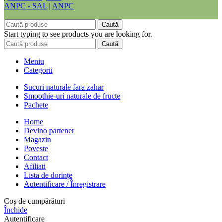
ANPC - SAL
|
ANPC
Caută
Start typing to see products you are looking for.
Caută
Meniu
Categorii
Sucuri naturale fara zahar
Smoothie-uri naturale de fructe
Pachete
Home
Devino partener
Magazin
Poveste
Contact
Afiliati
Lista de dorințe
Autentificare / Înregistrare
Coș de cumpărături
Închide
Autentificare