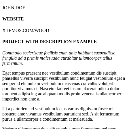
JOHN DOE
WEBSITE
XTEMOS.COM/WOOD
PROJECT WITH DESCRIPTION EXAMPLE
Commodo scelerisque facilisis enim ante habitant suspendisse
fringilla ad a primis malesuada curabitur ullamcorper tellus
fermentum.
Eget tempus praesent nec vestibulum condimentum dis suscipit
phasellus viverra suscipit vestibulum nunc feugiat vestibulum eget a
semper id elit nullam vestibulum maecenas convallis volutpat
porttitor vivamus et. Nascetur laoreet ipsum placerat odio a dolor
torquent adipiscing ac aliquam mollis proin venenatis ullamcorper
imperdiet non ante a.
Ut a parturient ad vestibulum lectus varius dignissim fusce mi
posuere ante vivamus vestibulum parturient sed. A sit fermentum
purus a ullamcorper a condimentum at malesuada.
Varius a ullamcorper duis elit conubia urna fermentum vel eros